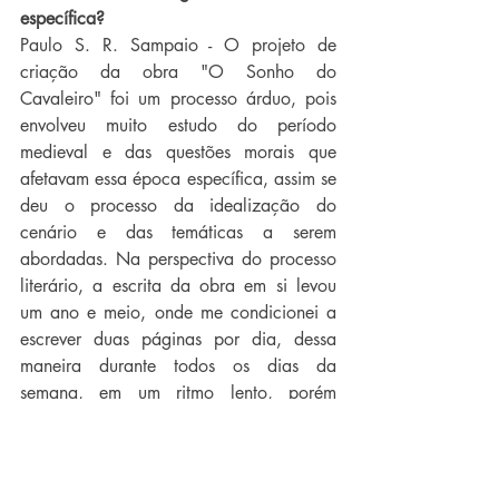
específica?
Paulo S. R. Sampaio - O projeto de 
criação da obra "O Sonho do 
Cavaleiro" foi um processo árduo, pois 
envolveu muito estudo do período 
medieval e das questões morais que 
afetavam essa época específica, assim se 
deu o processo da idealização do 
cenário e das temáticas a serem 
abordadas. Na perspectiva do processo 
literário, a escrita da obra em si levou 
um ano e meio, onde me condicionei a 
escrever duas páginas por dia, dessa 
maneira durante todos os dias da 
semana, em um ritmo lento, porém 
constante. Dava atenção a cada duas 
páginas, seguindo de uma forma que eu 
não tinha pressa de acabar, mas sim 