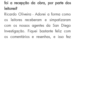
foi a recepção da obra, por parte dos 
leitores?
Ricardo Oliveira - Adorei a forma como 
os leitores receberam e simpatizaram 
com os nossos agentes da San Diego 
Investigação. Fiquei bastante feliz com 
os comentários e resenhas, e isso fez 
com que o meu trabalho continuasse a 
ser realizado com dedicação e todo 
carinho que os leitores merecem. Há 
sempre uma torcida especial pelo Mark 
Martinez e a Sharon Garcia, isso não 
tem preço.
Palavra & Verso - Como escritor, como 
você sente escrever os gêneros da Poesia 
e Romance Policial? Quais são os 
principais desafios para escrever obras 