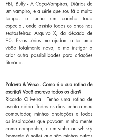
FBI, Buffy - A Caça-Vampiros, Diários de 
um vampiro, e a série que sou fã a muito 
tempo, e tenho um carinho todo 
especial, onde assisto todos os anos nas 
sextas-feiras: Arquivo X, da década de 
90. Essas séries me ajudam a ter uma 
visão totalmente nova, e me instigar a 
criar outra possibilidades para criações 
literárias.
Palavra & Verso - 
Como é a sua rotina de 
escrita? Você escreve todos os dias?
Ricardo Oliveira - 
Tenho uma rotina de 
escrita diária. Todos os dias tenho o meu 
computador, minhas anotações e todas 
as inspirações que povoam minha mente 
como companhia, e um vinho ou whisky 
(somente à noite) que são minhas outras 