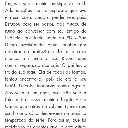
forças e virou agente investigativa. Erick 
Adams sofreu com a explosão que teve 
em sua casa, vindo a perder seus pais. 
Estudou para ser pastor, mas mudou de 
rumo ao conversar com seu amigo de 
infância, que fazia parte da SDI - San 
Diego Investigação. Assim, acabou por 
adentrar na profissão e deu uma nova 
chance a si mesmo. Lisa Rivera lidou 
com a separação dos pais. O pai havia 
traído sua mãe. Ela de todas as formas, 
tentou encontra-lo, pois ele era o seu 
herói. Depois, formou-se como agente. 
Aos vinte e um anos, sua mãe veio a 
falecer. E a nossa agente e legista Aisha 
Carter, que entrou no volume 1, mas que 
sua história só conheceremos na próxima 
temporada da série. Fora assim, que fui 
moldando os agentes que, a esta altura 