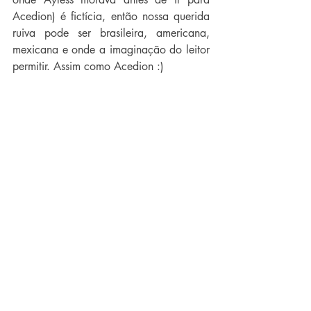
Acedion) é fictícia, então nossa querida 
ruiva pode ser brasileira, americana, 
mexicana e onde a imaginação do leitor 
permitir. Assim como Acedion :)
Palavra & Verso - Como você se sentiu 
quando publicou seu primeiro livro?
Nicole Alves - Realizada, não tenho nem 
palavras suficientes para expressar o 
tamanho da minha felicidade. Ás vezes 
fico parada admirando meu exemplar e 
parece que estou dentro de um sonho. É 
gratificante demais, valeu a pena todo o 
tempo que me dediquei para essa 
história que tem um espaço enorme no 
eu coração, Também foi uma prova de 
autoconfiança, antes eu escrevia no 