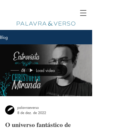
Blog
Load video
palavraeverso
8 de dez. de 2022
O universo fantástico de