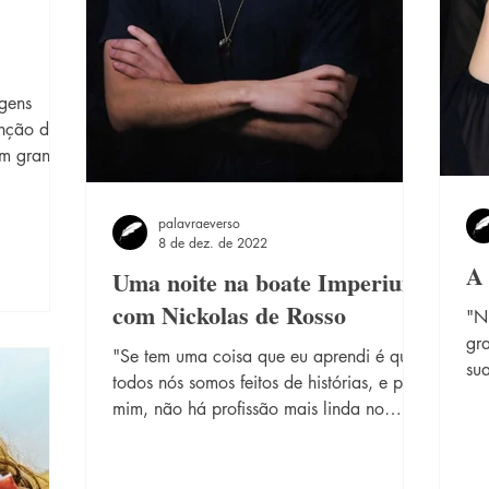
agens
enção dos
um grande
palavraeverso
8 de dez. de 2022
A 
Uma noite na boate Imperium
com Nickolas de Rosso
"N
gra
"Se tem uma coisa que eu aprendi é que
su
todos nós somos feitos de histórias, e para
é: 
mim, não há profissão mais linda no
nec
mundo do que a...
Mu
fo