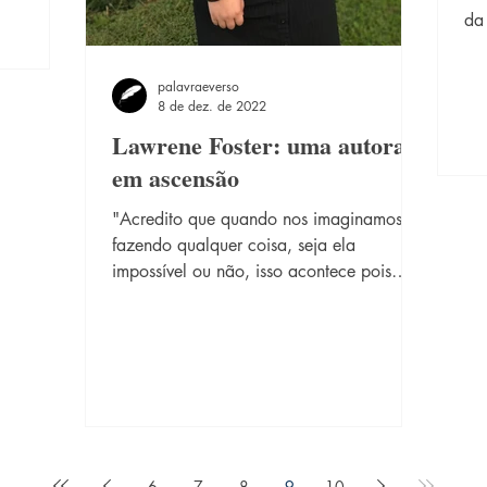
da
for
palavraeverso
8 de dez. de 2022
Lawrene Foster: uma autora
em ascensão
"Acredito que quando nos imaginamos
fazendo qualquer coisa, seja ela
impossível ou não, isso acontece pois
somos capazes de tudo. Se você...
6
7
8
9
10