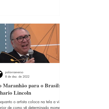
fância viu nascer sua grande paixão
a escrita e pela literatura; desde essa
oca sempre exercitou sua imaginação
a criar histórias e dar vida aos seus
sonagens, além de arriscar escrever
s primeiros vers
palavraeverso
8 de dez. de 2022
 Maranhão para o Brasil:
hario Lincoln
quanto o artista coloca na tela a visão
terior de como vê determinado momento