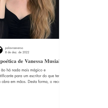
palavraeverso
8 de dez. de 2022
poética de Vanessa Musial
 ão há nada mais mágico e
tificante para um escritor do que ter
a obra em mãos. Desta forma, o recado
seja fiel ao seu sonho e lute o que for
essário para realizá-lo. " Vanessa
sial nasceu em Curitiba em 1996; é
rmada em Design Gráfico, e já na