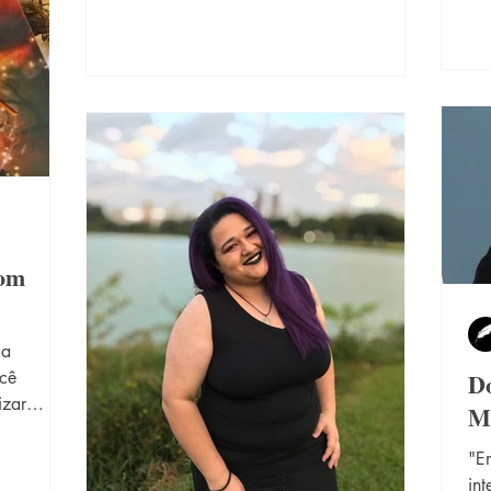
in
pel
ép
par
per
seu
com
la
ocê
Do
izar
M
em...
"En
in